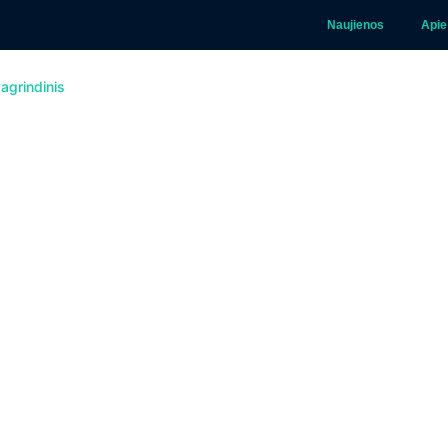
Naujienos
Apie
agrindinis
Paslaugos
Sprendimai
TIS2
Kontaktai
 Kibernetinio sau