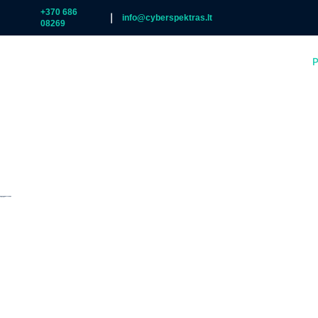
+370 686
|
info@cyberspektras.lt
08269
P
Cyber Spektras –