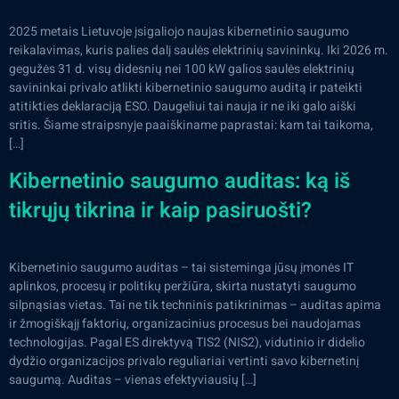
2025 metais Lietuvoje įsigaliojo naujas kibernetinio saugumo
reikalavimas, kuris palies dalį saulės elektrinių savininkų. Iki 2026 m.
gegužės 31 d. visų didesnių nei 100 kW galios saulės elektrinių
savininkai privalo atlikti kibernetinio saugumo auditą ir pateikti
atitikties deklaraciją ESO. Daugeliui tai nauja ir ne iki galo aiški
sritis. Šiame straipsnyje paaiškiname paprastai: kam tai taikoma,
[…]
Kibernetinio saugumo auditas: ką iš
tikrųjų tikrina ir kaip pasiruošti?
Kibernetinio saugumo auditas – tai sisteminga jūsų įmonės IT
aplinkos, procesų ir politikų peržiūra, skirta nustatyti saugumo
silpnąsias vietas. Tai ne tik techninis patikrinimas – auditas apima
ir žmogiškąjį faktorių, organizacinius procesus bei naudojamas
technologijas. Pagal ES direktyvą TIS2 (NIS2), vidutinio ir didelio
dydžio organizacijos privalo reguliariai vertinti savo kibernetinį
saugumą. Auditas – vienas efektyviausių […]