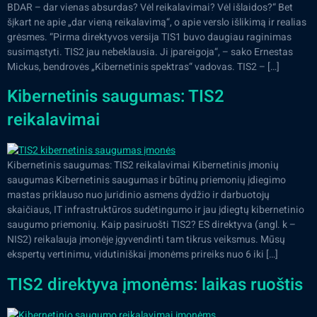
BDAR – dar vienas absurdas? Vėl reikalavimai? Vėl išlaidos?“ Bet
šįkart ne apie „dar vieną reikalavimą“, o apie verslo išlikimą ir realias
grėsmes. “Pirma direktyvos versija TIS1 buvo daugiau raginimas
susimąstyti. TIS2 jau nebeklausia. Ji įpareigoja“, – sako Ernestas
Mickus, bendrovės „Kibernetinis spektras“ vadovas. TIS2 – […]
Kibernetinis saugumas: TIS2
reikalavimai
Kibernetinis saugumas: TIS2 reikalavimai Kibernetinis įmonių
saugumas Kibernetinis saugumas ir būtinų priemonių įdiegimo
mastas priklauso nuo juridinio asmens dydžio ir darbuotojų
skaičiaus, IT infrastruktūros sudėtingumo ir jau įdiegtų kibernetinio
saugumo priemonių. Kaip pasiruošti TIS2? ES direktyva (angl. k –
NIS2) reikalauja įmonėje įgyvendinti tam tikrus veiksmus. Mūsų
ekspertų vertinimu, vidutiniškai įmonėms prireiks nuo 6 iki […]
TIS2 direktyva įmonėms: laikas ruoštis