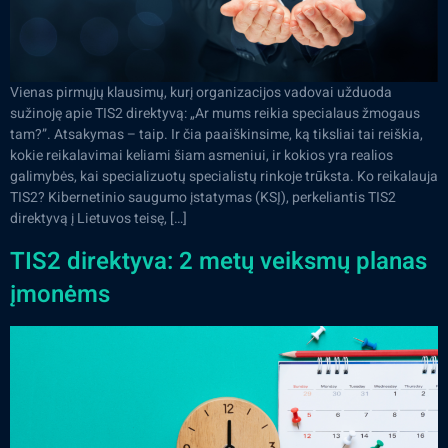
Vienas pirmųjų klausimų, kurį organizacijos vadovai užduoda
sužinoję apie TIS2 direktyvą: „Ar mums reikia specialaus žmogaus
tam?”. Atsakymas – taip. Ir čia paaiškinsime, ką tiksliai tai reiškia,
kokie reikalavimai keliami šiam asmeniui, ir kokios yra realios
galimybės, kai specializuotų specialistų rinkoje trūksta. Ko reikalauja
TIS2? Kibernetinio saugumo įstatymas (KSĮ), perkeliantis TIS2
direktyvą į Lietuvos teisę, […]
TIS2 direktyva: 2 metų veiksmų planas
įmonėms