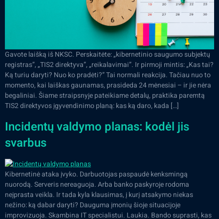
Gavote laišką iš NKSC. Perskaitėte: „kibernetinio saugumo subjektų
registras”, „TIS2 direktyva”, „reikalavimai”. Ir pirmoji mintis: „Kas tai?
Ką turiu daryti? Nuo ko pradėti?” Tai normali reakcija. Tačiau nuo to
momento, kai laiškas gaunamas, prasideda 24 mėnesiai – ir jie nėra
begaliniai. Šiame straipsnyje pateikiame detalų, praktika paremtą
TIS2 direktyvos įgyvendinimo planą: kas ką daro, kada […]
Incidentų valdymo planas: kodėl jis
svarbus
Kibernetinė ataka įvyko. Darbuotojas paspaudė kenksmingą
nuorodą. Serveris nereaguoja. Arba banko paskyroje rodoma
neįprasta veikla. Ir tada kyla klausimas, į kurį atsakymo niekas
nežino: ką dabar daryti? Dauguma įmonių šioje situacijoje
improvizuoja. Skambina IT specialistui. Laukia. Bando suprasti, kas