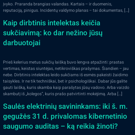
įvyko. Praranda brangias valandas. Kartais – ir duomenis,
reputaciją, pinigus. Incidentų valdymo planas – tai dokumentas, […]
Kaip dirbtinis intelektas keičia
sukčiavimą: ko dar nežino jūsų
darbuotojai
Prieš kelerius metus sukčių laišką buvo lengva atpažinti: prastas
vertimas, keistas siuntėjas, netikroviškas prašymas. Šiandien – jau
nebe. Dirbtinis intelektas leido sukčiams iš esmės pakeisti žaidimo
taisykles. Ir ne tik techniškai, bet ir psichologiškai. Dabar jūs galite
gauti laišką, kuris skamba kaip parašytas jūsų vadovo. Arba vaizdo
skambutį iš „kolegos”, kuris prašo patvirtinti mokėjimą. Arba […]
Saulės elektrinių savininkams: iki š. m.
gegužės 31 d. privalomas kibernetinio
saugumo auditas – ką reikia žinoti?