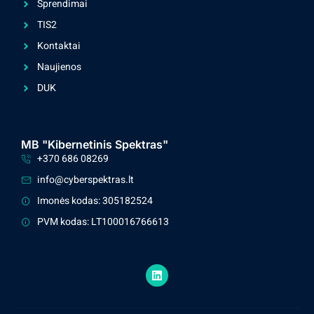
Sprendimai
TIS2
Kontaktai
Naujienos
DUK
MB "Kibernetinis Spektras"
+370 686 08269
info@cyberspektras.lt
Imonės kodas: 305182524
PVM kodas: LT100016766613