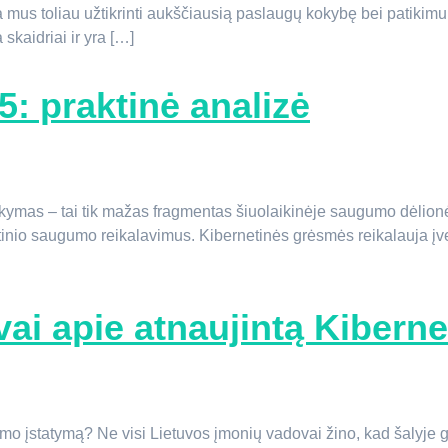
a mus toliau užtikrinti aukščiausią paslaugų kokybę bei patikimu
 skaidriai ir yra […]
: praktinė analizė
kymas – tai tik mažas fragmentas šiuolaikinėje saugumo dėlionėj
etinio saugumo reikalavimus. Kibernetinės grėsmės reikalauja įvert
ovai apie atnaujintą Kiber
umo įstatymą? Ne visi Lietuvos įmonių vadovai žino, kad šalyje g