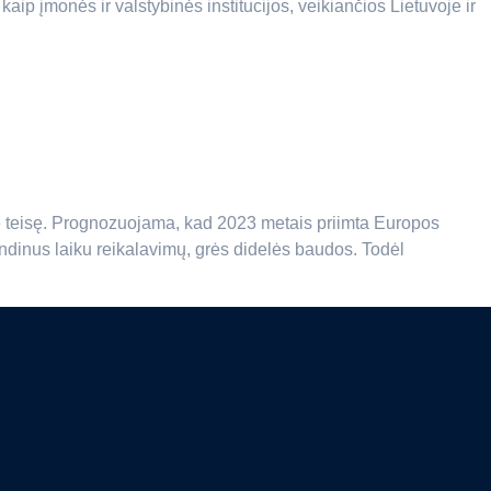
p įmonės ir valstybinės institucijos, veikiančios Lietuvoje ir
ę teisę. Prognozuojama, kad 2023 metais priimta Europos
ndinus laiku reikalavimų, grės didelės baudos. Todėl