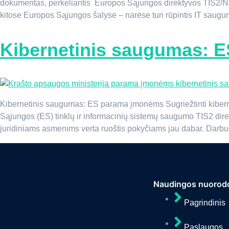
dokumentas, perkeliantis Europos Sąjungos direktyvos TIS2/NIS2 t
kitose Europos Sąjungos šalyse – narėse turi rūpintis IT saug
Kibernetinis saugumas: 
Kibernetinis saugumas: ES parama įmonėms Sugriežtinti kiberne
Sąjungos (ES) tinklų ir informacinių sistemų saugumo TIS2 dir
juridiniams asmenims verta ruoštis pokyčiams jau dabar. Darbuo
Naudingos nuorod
Pagrindinis
Paslaugos