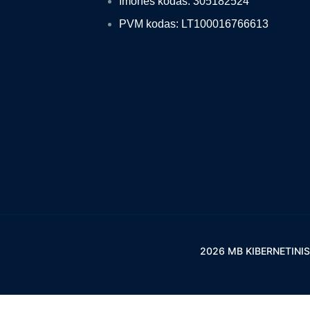
Imonės kodas: 305182524
PVM kodas: LT100016766613
2026 MB KIBERNETINIS