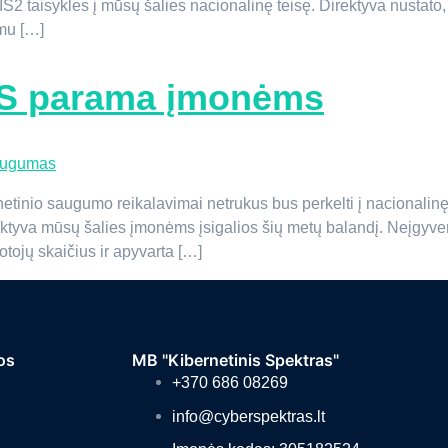
aisykles į mūsų šalies nacionalinę teisę. Direktyva nustato, kai
umu […]
ES parama įmonėms
tinio saugumo reikalavimai netrukus bus perkelti į nacionalin
ektyva mūsų šalies įmonėms įsigalios šių metų balandį. Neįgyve
tojų skaičius ir apyvarta […]
os
MB "Kibernetinis Spektras"
+370 686 08269
info@cyberspektras.lt