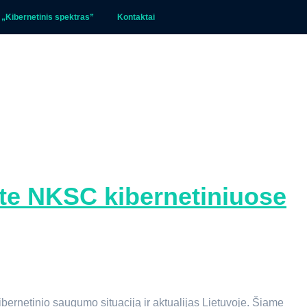
 „Kibernetinis spektras”
Kontaktai
vote NKSC kibernetiniuose
ibernetinio saugumo situaciją ir aktualijas Lietuvoje. Šiame