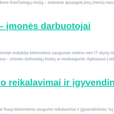
ome šviečiamąją misiją – siekiame apsaugoti jūsų įmonių reputa
 – įmonės darbuotojai
nėje realybėje kibernetinis saugumas nebėra vien IT skyrių rūpes
riaus – įmonės darbuotojų klaidų ar neatsargumo. Apklausus Lie
o reikalavimai ir įgyvendi
i Nauji kibernetinio saugumo reikalavimai ir įgyvendinimas: ką a