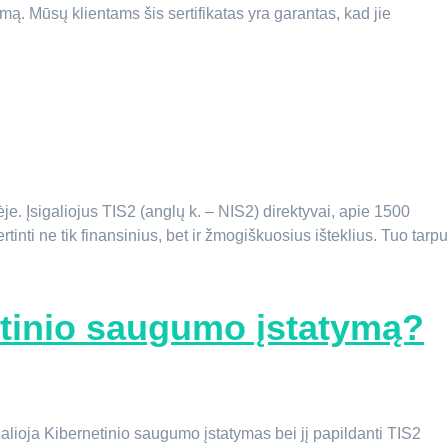
mą. Mūsų klientams šis sertifikatas yra garantas, kad jie
e. Įsigaliojus TIS2 (anglų k. – NIS2) direktyvai, apie 1500
inti ne tik finansinius, bet ir žmogiškuosius išteklius. Tuo tarpu
netinio saugumo įstatymą?
alioja Kibernetinio saugumo įstatymas bei jį papildanti TIS2