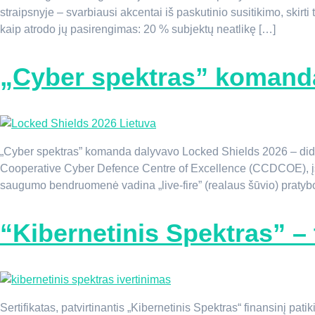
straipsnyje – svarbiausi akcentai iš paskutinio susitikimo, skirt
kaip atrodo jų pasirengimas: 20 % subjektų neatlikę […]
„Cyber spektras” komanda
„Cyber spektras” komanda dalyvavo Locked Shields 2026 – did
Cooperative Cyber Defence Centre of Excellence (CCDCOE), įsikū
saugumo bendruomenė vadina „live-fire” (realaus šūvio) pratybomi
“Kibernetinis Spektras” – 
Sertifikatas, patvirtinantis „Kibernetinis Spektras“ finansinį pa