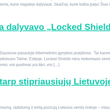
i tiems, kurie negalėjo dalyvauti. Skaičiai, kurie kalba patys Šiu
 dalyvavo „Locked Shield
žiausiose pasaulyje kibernetinės gynybos pratybose. Tai kas
rusio Taline, Estijoje. Locked Shields nėra mokomasis seminara
s: visi puolimai yra tikri, visi […]
tarp stipriausiųjų Lietuvoj
tikimumą, stabilumą ir tvirtą poziciją Lietuvos verslo rinkoje – 