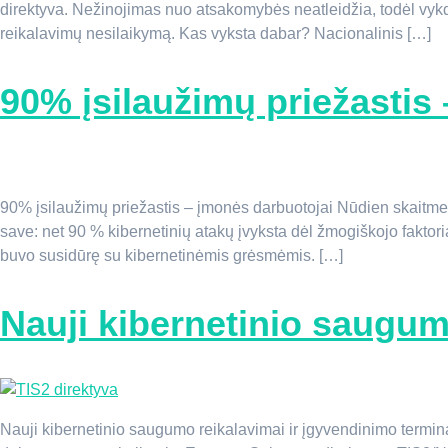
direktyva. Nežinojimas nuo atsakomybės neatleidžia, todėl vykd
reikalavimų nesilaikymą. Kas vyksta dabar? Nacionalinis […]
90% įsilaužimų priežastis
90% įsilaužimų priežastis – įmonės darbuotojai Nūdien skaitmeni
save: net 90 % kibernetinių atakų įvyksta dėl žmogiškojo fakto
buvo susidūrę su kibernetinėmis grėsmėmis. […]
Nauji kibernetinio saugum
Nauji kibernetinio saugumo reikalavimai ir įgyvendinimo termina