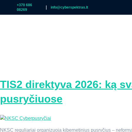
+370 686
|
info@cyberspektras.lt
08269
P
Kategorija:
Nauji
TIS2 direktyva 2026: ką s
pusryčiuose
NKSC reguliariai organizuoja kibernetinius pusryčius – neformal