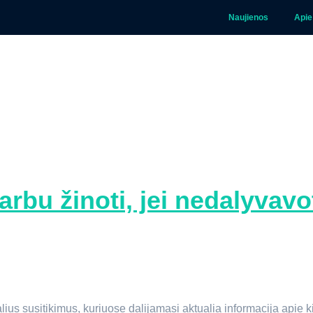
Naujienos
Apie
agrindinis
Paslaugos
Sprendimai
TIS2
Kontaktai
enos
varbu žinoti, jei nedalyva
ius susitikimus, kuriuose dalijamasi aktualia informacija apie k