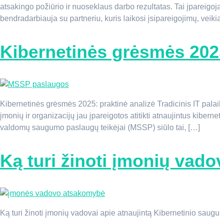
atsakingo požiūrio ir nuoseklaus darbo rezultatas. Tai įpareigoj
bendradarbiauja su partneriu, kuris laikosi įsipareigojimų, veikia
Kibernetinės grėsmės 2025
Kibernetinės grėsmės 2025: praktinė analizė Tradicinis IT palai
įmonių ir organizacijų jau įpareigotos atitikti atnaujintus kibern
valdomų saugumo paslaugų teikėjai (MSSP) siūlo tai, […]
Ką turi žinoti įmonių vad
Ką turi žinoti įmonių vadovai apie atnaujintą Kibernetinio saug