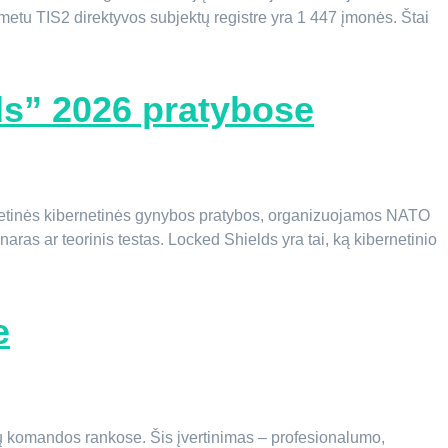
o metu TIS2 direktyvos subjektų registre yra 1 447 įmonės. Štai
s” 2026 pratybose
metinės kibernetinės gynybos pratybos, organizuojamos NATO
s ar teorinis testas. Locked Shields yra tai, ką kibernetinio
e
mūsų komandos rankose. Šis įvertinimas – profesionalumo,