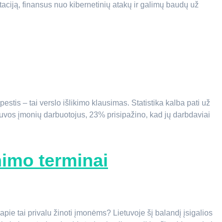
ciją, finansus nuo kibernetinių atakų ir galimų baudų už
tis – tai verslo išlikimo klausimas. Statistika kalba pati už
tuvos įmonių darbuotojus, 23% prisipažino, kad jų darbdaviai
nimo terminai
pie tai privalu žinoti įmonėms? Lietuvoje šį balandį įsigalios