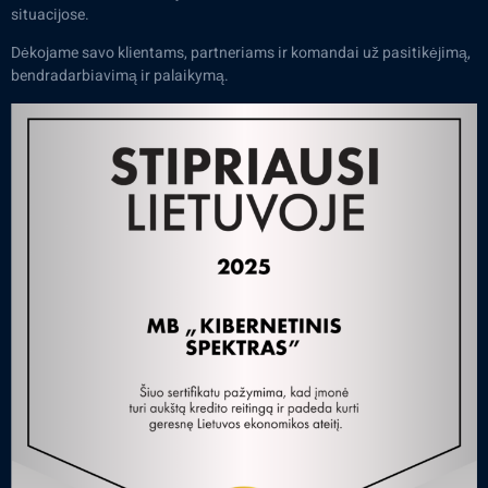
situacijose.
Dėkojame savo klientams, partneriams ir komandai už pasitikėjimą,
bendradarbiavimą ir palaikymą.