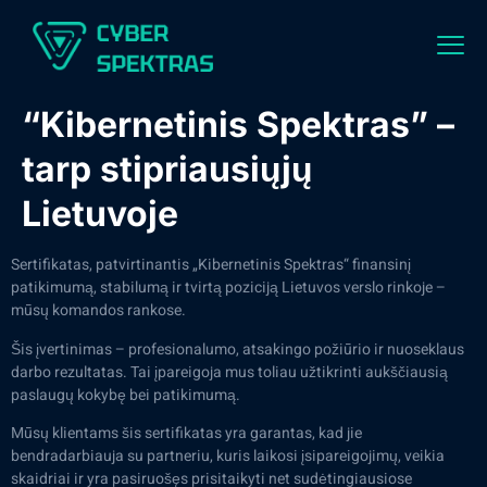
“Kibernetinis Spektras” –
tarp stipriausiųjų
Lietuvoje
Sertifikatas, patvirtinantis „Kibernetinis Spektras“ finansinį
patikimumą, stabilumą ir tvirtą poziciją Lietuvos verslo rinkoje –
mūsų komandos rankose.
Šis įvertinimas – profesionalumo, atsakingo požiūrio ir nuoseklaus
darbo rezultatas. Tai įpareigoja mus toliau užtikrinti aukščiausią
paslaugų kokybę bei patikimumą.
Mūsų klientams šis sertifikatas yra garantas, kad jie
bendradarbiauja su partneriu, kuris laikosi įsipareigojimų, veikia
skaidriai ir yra pasiruošęs prisitaikyti net sudėtingiausiose