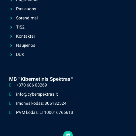
Paslaugos
Sprendimai
TIS2
Kontaktai
Naujienos
DUK
MB "Kibernetinis Spektras"
+370 686 08269
info@cyberspektras.lt
Imonės kodas: 305182524
PVM kodas: LT100016766613