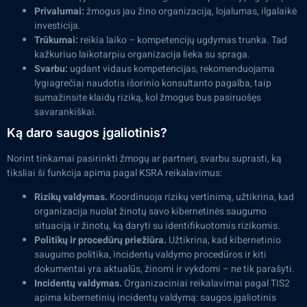
Privalumai:
žmogus jau žino organizaciją, lojalumas, ilgalaikė
investicija.
Trūkumai:
reikia laiko – kompetencijų ugdymas trunka. Tad
kažkuriuo laikotarpiu organizacija lieka su spraga.
Svarbu:
ugdant vidaus kompetencijas, rekomenduojama
lygiagrečiai naudotis išorinio konsultanto pagalba, taip
sumažinsite klaidų riziką, kol žmogus bus pasiruošęs
savarankiškai.
Ką daro saugos įgaliotinis?
Norint tinkamai pasirinkti žmogų ar partnerį, svarbu suprasti, ką
tiksliai ši funkcija apima pagal KSRA reikalavimus:
Rizikų valdymas.
Koordinuoja rizikų vertinimą, užtikrina, kad
organizacija nuolat žinotų savo kibernetinės saugumo
situaciją ir žinotų, ką daryti su identifikuotomis rizikomis.
Politikų ir procedūrų priežiūra.
Užtikrina, kad kibernetinio
saugumo politika, incidentų valdymo procedūros ir kiti
dokumentai yra aktualūs, žinomi ir vykdomi – ne tik parašyti.
Incidentų valdymas.
Organizaciniai reikalavimai pagal TIS2
apima kibernetinių incidentų valdymą: saugos įgaliotinis