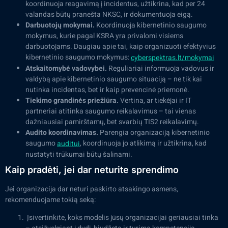
koordinuoja reagavimą į incidentus, užtikrina, kad per 24
valandas būtų pranešta NKSC, ir dokumentuoja eigą.
Darbuotojų mokymai.
Koordinuoja kibernetinio saugumo
mokymus, kurie pagal KSRA yra privalomi visiems
darbuotojams. Daugiau apie tai, kaip organizuoti efektyvius
kibernetinio saugumo mokymus:
cyberspektras.lt/mokymai
Atskaitomybė vadovybei.
Reguliariai informuoja vadovus ir
valdybą apie kibernetinio saugumo situaciją – ne tik kai
nutinka incidentas, bet ir kaip prevencinė priemonė.
Tiekimo grandinės priežiūra.
Vertina, ar tiekėjai ir IT
partneriai atitinka saugumo reikalavimus – tai vienas
dažniausiai pamirštamų, bet svarbių TIS2 reikalavimų.
Audito koordinavimas.
Parengia organizaciją kibernetinio
saugumo
, koordinuoja jo atlikimą ir užtikrina, kad
auditui
nustatyti trūkumai būtų šalinami.
Kaip pradėti, jei dar neturite sprendimo
Jei organizacija dar neturi paskirto atsakingo asmens,
rekomenduojame tokią seką:
Įsivertinkite, koks modelis jūsų organizacijai geriausiai tinka