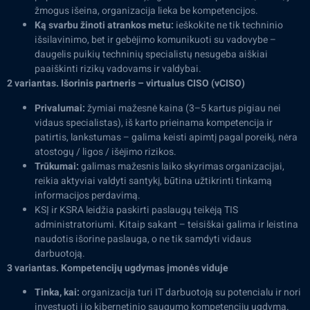
žmogus išeina, organizacija lieka be kompetencijos.
Ką svarbu žinoti atrankos metu:
ieškokite ne tik techninio
išsilavinimo, bet ir gebėjimo komunikuoti su vadovybe –
daugelis puikių techninių specialistų nesugeba aiškiai
paaiškinti rizikų vadovams ir valdybai.
2 variantas. Išorinis partneris – virtualus CISO (vCISO)
Privalumai:
žymiai mažesnė kaina (3–5 kartus pigiau nei
vidaus specialistas), iš karto prieinama kompetencija ir
patirtis, lankstumas – galima keisti apimtį pagal poreikį, nėra
atostogų / ligos / išėjimo rizikos.
Trūkumai:
galimas mažesnis laiko skyrimas organizacijai,
reikia aktyviai valdyti santykį, būtina užtikrinti tinkamą
informacijos perdavimą.
KSĮ ir KSRA leidžia paskirti paslaugų teikėją TIS
administratoriumi. Kitaip sakant – teisiškai galima ir leistina
naudotis išorine paslauga, o ne tik samdyti vidaus
darbuotoją.
3 variantas. Kompetencijų ugdymas įmonės viduje
Tinka, kai:
organizacija turi IT darbuotoją su potencialu ir nori
investuoti į jo kibernetinio saugumo kompetencijų ugdymą.