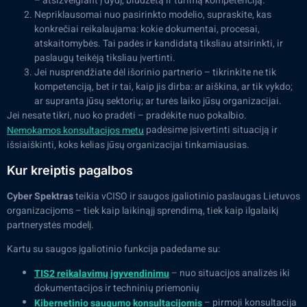
– atsižvelgiant į dydį, biudžetą ir turimą kompetenciją.
Nepriklausomai nuo pasirinkto modelio, supraskite, kas
konkrečiai reikalaujama: kokie dokumentai, procesai,
atskaitomybės. Tai padės ir kandidatą tiksliau atsirinkti, ir
paslaugų teikėją tiksliau įvertinti.
Jei nusprendžiate dėl išorinio partnerio – tikrinkite ne tik
kompetenciją, bet ir tai, kaip jis dirba: ar aiškina, ar tik vykdo;
ar supranta jūsų sektorių; ar turės laiko jūsų organizacijai.
Jei nesate tikri, nuo ko pradėti – pradėkite nuo pokalbio.
padėsime įsivertinti situaciją ir
Nemokamos konsultacijos metu
išsiaiškinti, koks kelias jūsų organizacijai tinkamiausias.
Kur kreiptis pagalbos
Cyber Spektras
teikia vCISO ir saugos įgaliotinio paslaugas Lietuvos
organizacijoms – tiek kaip laikinąjį sprendimą, tiek kaip ilgalaikį
partnerystės modelį.
Kartu su saugos įgaliotinio funkcija padedame su:
– nuo situacijos analizės iki
TIS2 reikalavimų įgyvendinimu
dokumentacijos ir techninių priemonių
– pirmoji konsultacija
Kibernetinio saugumo konsultacijomis