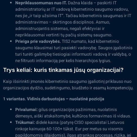
Nepriklausomumas nuo IT.
Dažna klaida – paskirti IT
administratorių ar IT vadovą kibernetinio saugumo vadovu,
nes jie „ir taip užsiima IT”. Tačiau kibernetinis saugumas ir IT
administravimas – skirtingos disciplinos. Asmuo,
administruojantis sistemas, negali efektyviai ir
nepriklausomai vertinti tų pačių sistemų saugumo.
Prieiga prie vadovybės.
TIS2 numato, kad kibernetinio
saugumo klausimai turi pasiekti vadovybę. Saugos įgaliotinis
turi turėti galimybę tiesiogiai informuoti vadovą ir valdybą, o
ne filtruoti informaciją per kelis hierarchijos lygius.
Trys keliai: kuris tinkamas jūsų organizacijai?
Kaip išsirinkti įmonės kibernetinio saugumo įgaliotinį priklauso nuo
organizacijos dydžio, sudėtingumo, biudžeto ir esamų kompetencijų.
1 variantas. Vidinis darbuotojas – nuolatinė pozicija
Privalumai:
gilus organizacijos pažinimas, nuolatinis
dėmesys, aiški atskaitomybė, kultūros formavimas iš vidaus.
Trūkumai:
didelė kaina (patyrę CISO specialistai Lietuvos
rinkoje kainuoja 60-100+ tūkst. Eur per metus su visomis
papildomomis išlaidomis), ilgas atrankos procesas, rizika, jei