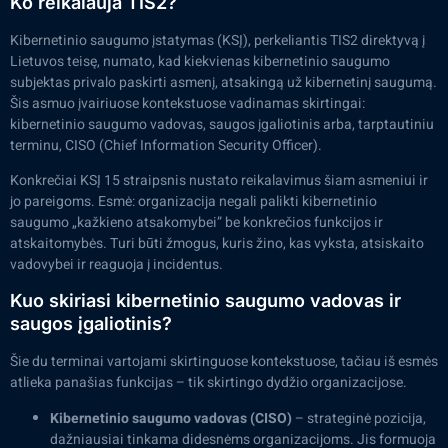
Ko reikalauja TIS2?
Kibernetinio saugumo įstatymas (KSĮ), perkeliantis TIS2 direktyvą į
Lietuvos teisę, numato, kad kiekvienas kibernetinio saugumo
subjektas privalo paskirti asmenį, atsakingą už kibernetinį saugumą.
Šis asmuo įvairiuose kontekstuose vadinamas skirtingai:
kibernetinio saugumo vadovas, saugos įgaliotinis arba, tarptautiniu
terminu, CISO (Chief Information Security Officer).
Konkrečiai KSĮ 15 straipsnis nustato reikalavimus šiam asmeniui ir
jo pareigoms. Esmė: organizacija negali palikti kibernetinio
saugumo „kažkieno atsakomybei” be konkrečios funkcijos ir
atskaitomybės. Turi būti žmogus, kuris žino, kas vyksta, atsiskaito
vadovybei ir reaguoja į incidentus.
Kuo skiriasi kibernetinio saugumo vadovas ir
saugos įgaliotinis?
Šie du terminai vartojami skirtinguose kontekstuose, tačiau iš esmės
atlieka panašias funkcijas – tik skirtingo dydžio organizacijose.
Kibernetinio saugumo vadovas (CISO)
– strateginė pozicija,
dažniausiai tinkama didesnėms organizacijoms. Jis formuoja