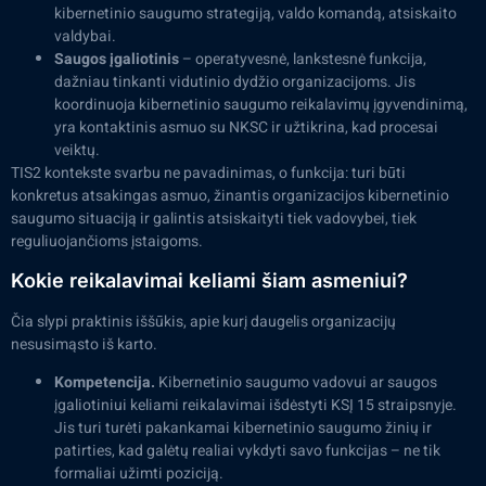
kibernetinio saugumo strategiją, valdo komandą, atsiskaito
valdybai.
Saugos įgaliotinis
– operatyvesnė, lankstesnė funkcija,
dažniau tinkanti vidutinio dydžio organizacijoms. Jis
koordinuoja kibernetinio saugumo reikalavimų įgyvendinimą,
yra kontaktinis asmuo su NKSC ir užtikrina, kad procesai
veiktų.
TIS2 kontekste svarbu ne pavadinimas, o funkcija: turi būti
konkretus atsakingas asmuo, žinantis organizacijos kibernetinio
saugumo situaciją ir galintis atsiskaityti tiek vadovybei, tiek
reguliuojančioms įstaigoms.
Kokie reikalavimai keliami šiam asmeniui?
Čia slypi praktinis iššūkis, apie kurį daugelis organizacijų
nesusimąsto iš karto.
Kompetencija.
Kibernetinio saugumo vadovui ar saugos
įgaliotiniui keliami reikalavimai išdėstyti KSĮ 15 straipsnyje.
Jis turi turėti pakankamai kibernetinio saugumo žinių ir
patirties, kad galėtų realiai vykdyti savo funkcijas – ne tik
formaliai užimti poziciją.