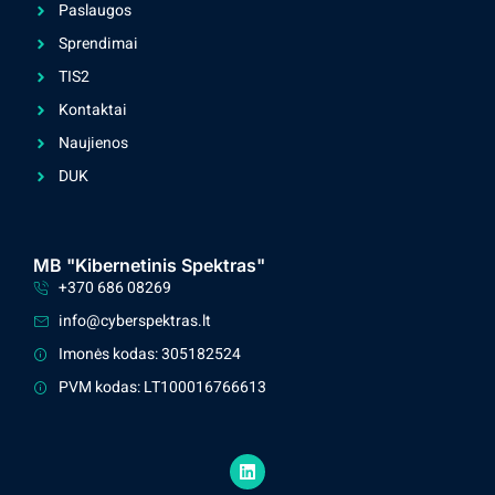
Paslaugos
Sprendimai
TIS2
Kontaktai
Naujienos
DUK
MB "Kibernetinis Spektras"
+370 686 08269
info@cyberspektras.lt
Imonės kodas: 305182524
PVM kodas: LT100016766613