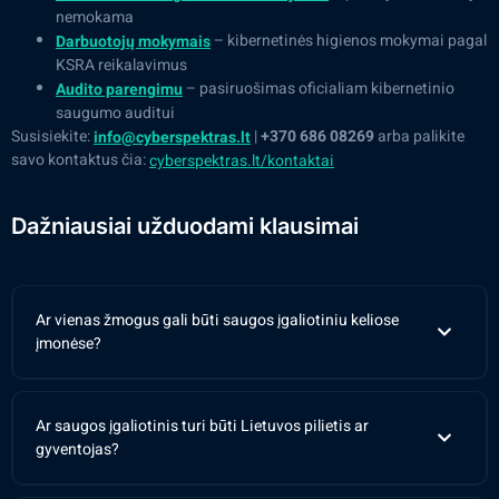
nemokama
– kibernetinės higienos mokymai pagal
Darbuotojų mokymais
KSRA reikalavimus
– pasiruošimas oficialiam kibernetinio
Audito parengimu
saugumo auditui
Susisiekite:
|
+370 686 08269
arba palikite
info@cyberspektras.lt
savo kontaktus čia:
cyberspektras.lt/kontaktai
Dažniausiai užduodami klausimai
Ar vienas žmogus gali būti saugos įgaliotiniu keliose
įmonėse?
Ar saugos įgaliotinis turi būti Lietuvos pilietis ar
gyventojas?