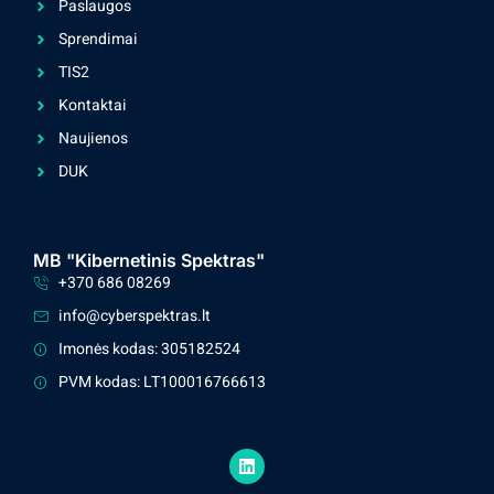
Paslaugos
Sprendimai
TIS2
Kontaktai
Naujienos
DUK
MB "Kibernetinis Spektras"
+370 686 08269
info@cyberspektras.lt
Imonės kodas: 305182524
PVM kodas: LT100016766613