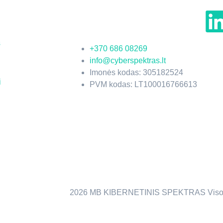
orodos
MB "Kibernetinis
Spektras"
s
+370 686 08269
info@cyberspektras.lt
Imonės kodas: 305182524
i
PVM kodas: LT100016766613
2026 MB KIBERNETINIS SPEKTRAS Visos