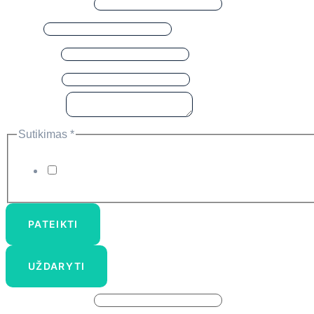
Vardas, pavardė
*
Įmonė
*
Telefonas
*
El. paštas
*
Komentaras
Sutikimas
*
Sutinku, kad „Cyber spektras“ susisiektų su manimi i
PATEIKTI
UŽDARYTI
Vardas, pavardė
*